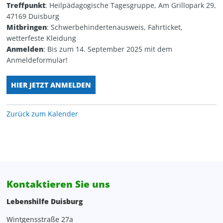
Treffpunkt
: Heilpädagogische Tagesgruppe, Am Grillopark 29,
Personalentwicklung
Kita Wunderland
WG Poseidon
47169 Duisburg
Mitbringen
: Schwerbehindertenausweis, Fahrticket,
Projektentwicklung, Spenden, Sponsoring
wetterfeste Kleidung
Anmelden
: Bis zum 14. September 2025 mit dem
Anmeldeformular!
Rechnungswesen
HIER JETZT ANMELDEN
Verwaltung
Zentrale Verwaltung
Zurück zum Kalender
Kontaktieren Sie uns
Lebenshilfe Duisburg
Wintgensstraße 27a