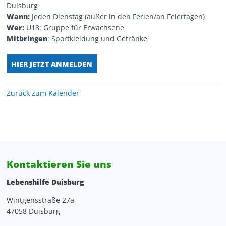
Duisburg
Personalentwicklung
Kita Wunderland
WG Poseidon
Wann:
Jeden Dienstag (außer in den Ferien/an Feiertagen)
Wer:
Ü18: Gruppe für Erwachsene
Projektentwicklung, Spenden, Sponsoring
Mitbringen
: Sportkleidung und Getränke
Rechnungswesen
HIER JETZT ANMELDEN
Verwaltung
Zurück zum Kalender
Zentrale Verwaltung
Kontaktieren Sie uns
Lebenshilfe Duisburg
Wintgensstraße 27a
47058 Duisburg