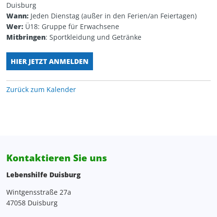
Duisburg
Personalentwicklung
Kita Wunderland
WG Poseidon
Wann:
Jeden Dienstag (außer in den Ferien/an Feiertagen)
Wer:
Ü18: Gruppe für Erwachsene
Projektentwicklung, Spenden, Sponsoring
Mitbringen
: Sportkleidung und Getränke
Rechnungswesen
HIER JETZT ANMELDEN
Verwaltung
Zurück zum Kalender
Zentrale Verwaltung
Kontaktieren Sie uns
Lebenshilfe Duisburg
Wintgensstraße 27a
47058 Duisburg