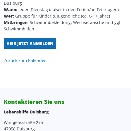
Dusiburg
Personalentwicklung
Kita Wunderland
WG Poseidon
Wann:
Jeden Dienstag (außer in den Ferien/an Feiertagen).
Wer:
Gruppe für Kinder & Jugendliche (ca. 6-17 Jahre)
Projektentwicklung, Spenden, Sponsoring
Mitbringen
: Schwimmbekleidung, Wechselwäsche und ggf.
Schwimmhilfen
Rechnungswesen
HIER JETZT ANMELDEN
Verwaltung
Zurück zum Kalender
Zentrale Verwaltung
Kontaktieren Sie uns
Lebenshilfe Duisburg
Wintgensstraße 27a
47058 Duisburg