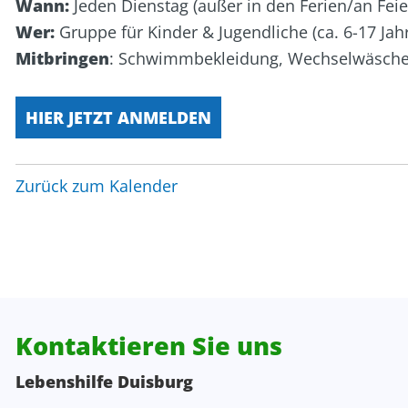
Wann:
Jeden Dienstag (außer in den Ferien/an Feie
Personalentwicklung
Kita Wunderland
WG Poseidon
Wer:
Gruppe für Kinder & Jugendliche (ca. 6-17 Jah
Mitbringen
: Schwimmbekleidung, Wechselwäsche
Projektentwicklung, Spenden, Sponsoring
Rechnungswesen
HIER JETZT ANMELDEN
Verwaltung
Zurück zum Kalender
Zentrale Verwaltung
Kontaktieren Sie uns
Lebenshilfe Duisburg