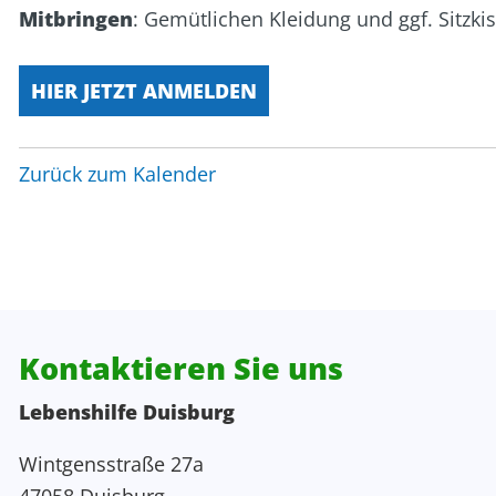
Mitbringen
: Gemütlichen Kleidung und ggf. Sitzki
Personalentwicklung
Kita Wunderland
WG Poseidon
Projektentwicklung, Spenden, Sponsoring
HIER JETZT ANMELDEN
Rechnungswesen
Zurück zum Kalender
Verwaltung
Zentrale Verwaltung
Kontaktieren Sie uns
Lebenshilfe Duisburg
Wintgensstraße 27a
47058 Duisburg