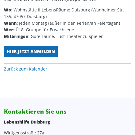
Personalentwicklung
Kita Wunderland
WG Poseidon
Wo
: Wohnstätte II LebensRäume Duisburg (Wanheimer Str.
155, 47057 Duisburg)
Projektentwicklung, Spenden, Sponsoring
Wann:
Jeden Montag (außer in den Ferien/an Feiertagen)
Wer:
Ü18: Gruppe für Erwachsene
Mitbringen
: Gute Laune, Lust Theater zu spielen
Rechnungswesen
HIER JETZT ANMELDEN
Verwaltung
Zentrale Verwaltung
Zurück zum Kalender
Kontaktieren Sie uns
Lebenshilfe Duisburg
Wintgensstraße 27a